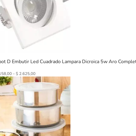
pot D Embutir Led Cuadrado Lampara Dicroica 5w Aro Comple
158,00
–
$
2.625,00