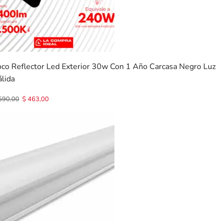
oco Reflector Led Exterior 30w Con 1 Año Carcasa Negro Luz
lida
590,00
$
463,00