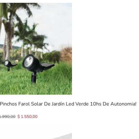
 Pinchos Farol Solar De Jardín Led Verde 10hs De Autonomia!
1.990,00
$
1.550,00