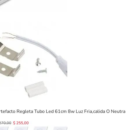
rtefacto Regleta Tubo Led 61cm 8w Luz Fria,calida O Neutra
270,00
$
255,00