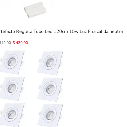
rtefacto Regleta Tubo Led 120cm 15w Luz Fria,calida,neutra
549,00
$
430,00