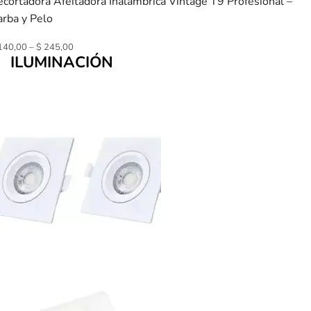
cortadora Afeitadora Inalámbrica Vintage T9 Profesional –
arba y Pelo
140,00
–
$
245,00
ILUMINACIÓN