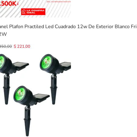
nel Plafon Practiled Led Cuadrado 12w De Exterior Blanco Fr
2W
450,00
$
221,00