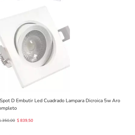
 Spot D Embutir Led Cuadrado Lampara Dicroica 5w Aro
ompleto
1.350,00
$
839,50