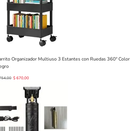
arrito Organizador Multiuso 3 Estantes con Ruedas 360º Color
egro
754,00
$
670,00