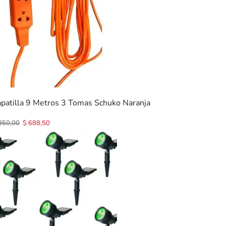
apatilla 9 Metros 3 Tomas Schuko Naranja
850,00
$
688,50