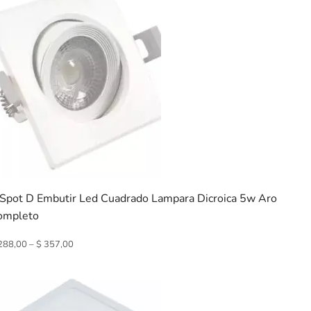
 Spot D Embutir Led Cuadrado Lampara Dicroica 5w Aro
ompleto
288,00
–
$
357,00