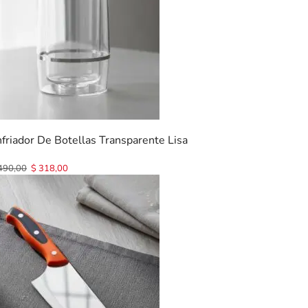
friador De Botellas Transparente Lisa
490,00
$
318,00