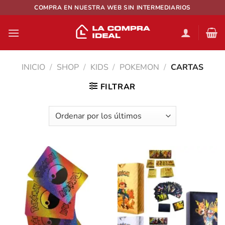
Saltar
COMPRA EN NUESTRA WEB SIN INTERMEDIARIOS
al
contenido
INICIO
/
SHOP
/
KIDS
/
POKEMON
/
CARTAS
FILTRAR