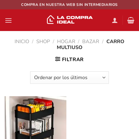
Saltar
COMPRA EN NUESTRA WEB SIN INTERMEDIARIOS
al
contenido
INICIO
/
SHOP
/
HOGAR
/
BAZAR
/
CARRO
MULTIUSO
FILTRAR