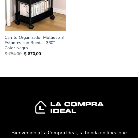
Carrito Organizador Multiuso 3
Estantes con Ruedas 360º
Color Negro
El
El
$
754,00
$
670,00
precio
precio
original
actual
era:
es:
$ 754,00.
$ 670,00.
Bienvenido a La Compra Ideal, la tienda en línea que