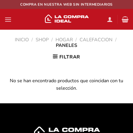
Saltar
COMPRA EN NUESTRA WEB SIN INTERMEDIARIOS
al
contenido
INICIO
/
SHOP
/
HOGAR
/
CALEFACCION
/
PANELES
FILTRAR
No se han encontrado productos que coincidan con tu
selección.