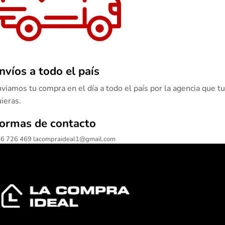
nvíos a todo el país
viamos tu compra en el día a todo el país por la agencia que tu
ieras.
ormas de contacto
6 726 469 lacompraideal1@gmail.com