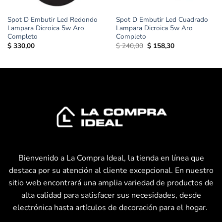
Spot D Embutir Led Redondo
Spot D Embutir Led Cuadrado
Lampara Dicroica 5w Aro
Lampara Dicroica 5w Aro
Completo
Completo
El
El
$
330,00
$
240,00
$
158,30
precio
precio
original
actual
era:
es:
$ 240,00.
$ 158,30.
Bienvenido a La Compra Ideal, la tienda en línea que
destaca por su atención al cliente excepcional. En nuestro
sitio web encontrará una amplia variedad de productos de
alta calidad para satisfacer sus necesidades, desde
electrónica hasta artículos de decoración para el hogar.