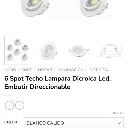
INICIO
/
SHOP
/
HOGAR
/
ILUMINACION
/
DICROICA
6 Spot Techo Lampara Dicroica Led,
Embutir Direccionable
LIMPIAR
COLOR